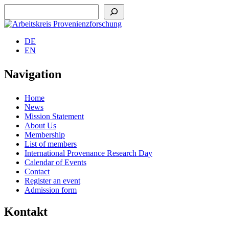
Suchen
DE
EN
Navigation
Home
News
Mission Statement
About Us
Membership
List of members
International Provenance Research Day
Calendar of Events
Contact
Register an event
Admission form
Kontakt