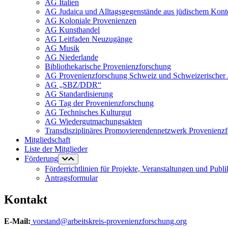
AG Italien
AG Judaica und Alltagsgegenstände aus jüdischem Kont
AG Koloniale Provenienzen
AG Kunsthandel
AG Leitfaden Neuzugänge
AG Musik
AG Niederlande
Bibliothekarische Provenienzforschung
AG Provenienzforschung Schweiz und Schweizerischer 
AG „SBZ/DDR“
AG Standardisierung
AG Tag der Provenienzforschung
AG Technisches Kulturgut
AG Wiedergutmachungsakten
Transdisziplinäres Promovierendennetzwerk Provenienz
Mitgliedschaft
Liste der Mitglieder
Förderung
Förderrichtlinien für Projekte, Veranstaltungen und Publ
Antragsformular
Kontakt
E-Mail:
vorstand@arbeitskreis-provenienzforschung.org