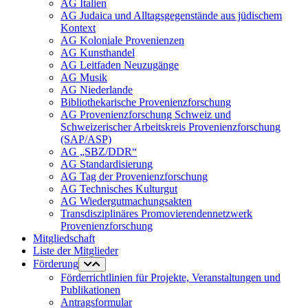
AG Italien
AG Judaica und Alltagsgegenstände aus jüdischem
Kontext
AG Koloniale Provenienzen
AG Kunsthandel
AG Leitfaden Neuzugänge
AG Musik
AG Niederlande
Bibliothekarische Provenienzforschung
AG Provenienzforschung Schweiz und
Schweizerischer Arbeitskreis Provenienzforschung
(SAP/ASP)
AG „SBZ/DDR“
AG Standardisierung
AG Tag der Provenienzforschung
AG Technisches Kulturgut
AG Wiedergutmachungsakten
Transdisziplinäres Promovierendennetzwerk
Provenienzforschung
Mitgliedschaft
Liste der Mitglieder
Förderung
Förderrichtlinien für Projekte, Veranstaltungen und
Publikationen
Antragsformular