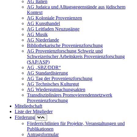
AG Italien
AG Judaica und Alltagsgegenstände aus jüdischem
Kontext
AG Koloniale Provenienzen
AG Kunsthandel
AG Leitfaden Neuzugänge
AG Musik
AG Niederlande
Bibliothekarische Provenienzforschung
AG Provenienzforschung Schweiz und
Schweizerischer Arbeitskreis Provenienzforschung
(SAP/ASP)
AG „SBZ/DDR“
AG Standardisierung
AG Tag der Provenienzforschung
AG Technisches Kulturgut
AG Wiedergutmachungsakten
Transdisziplinäres Promovierendennetzwerk
Provenienzforschung
Mitgliedschaft
Liste der Mitglieder
Förderung
Förderrichtlinien für Projekte, Veranstaltungen und
Publikationen
Antragsformular