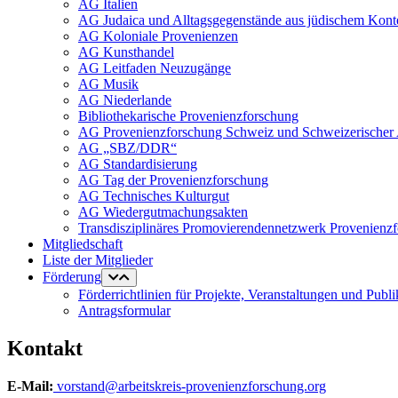
AG Italien
AG Judaica und Alltagsgegenstände aus jüdischem Kont
AG Koloniale Provenienzen
AG Kunsthandel
AG Leitfaden Neuzugänge
AG Musik
AG Niederlande
Bibliothekarische Provenienzforschung
AG Provenienzforschung Schweiz und Schweizerischer 
AG „SBZ/DDR“
AG Standardisierung
AG Tag der Provenienzforschung
AG Technisches Kulturgut
AG Wiedergutmachungsakten
Transdisziplinäres Promovierendennetzwerk Provenienz
Mitgliedschaft
Liste der Mitglieder
Förderung
Förderrichtlinien für Projekte, Veranstaltungen und Publ
Antragsformular
Kontakt
E-Mail:
vorstand@arbeitskreis-provenienzforschung.org