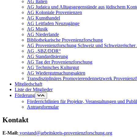
AG Italien
AG Judaica und Alltagsgegenstände aus jüdischem Kont
AG Koloniale Provenienzen
AG Kunsthandel
AG Leitfaden Neuzugänge
AG Musik
AG Niederlande
Bibliothekarische Provenienzforschung
AG Provenienzforschung Schweiz und Schweizerischer 
AG „SBZ/DDR“
AG Standardisierung
AG Tag der Provenienzforschung
AG Technisches Kulturgut
AG Wiedergutmachungsakten
Transdisziplinäres Promovierendennetzwerk Provenienz
Mitgliedschaft
Liste der Mitglieder
Förderung
Förderrichtlinien für Projekte, Veranstaltungen und Publ
Antragsformular
Kontakt
E-Mail:
vorstand@arbeitskreis-provenienzforschung.org