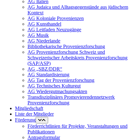
AG Italien
AG Judaica und Alltagsgegenstände aus jüdischem
Kontext
AG Koloniale Provenienzen
AG Kunsthandel
AG Leitfaden Neuzugänge
AG Musik
AG Niederlande
Bibliothekarische Provenienzforschung
AG Provenienzforschung Schweiz und
Schweizerischer Arbeitskreis Provenienzforschung
(SAP/ASP)
AG „SBZ/DDR“
AG Standardisierung
AG Tag der Provenienzforschung
AG Technisches Kulturgut
AG Wiedergutmachungsakten
Transdisziplinäres Promovierendennetzwerk
Provenienzforschung
Mitgliedschaft
Liste der Mitglieder
Förderung
Förderrichtlinien für Projekte, Veranstaltungen und
Publikationen
Antragsformular