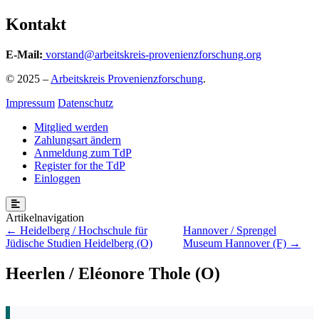
Kontakt
E-Mail:
vorstand@arbeitskreis-provenienzforschung.org
© 2025 –
Arbeitskreis Provenienzforschung
.
Impressum
Datenschutz
Mitglied werden
Zahlungsart ändern
Anmeldung zum TdP
Register for the TdP
Einloggen
Beitragsnavigation
Heidelberg / Hochschule für
Hannover / Sprengel
Jüdische Studien Heidelberg (O)
Museum Hannover (F)
Heerlen / Eléonore Thole (O)