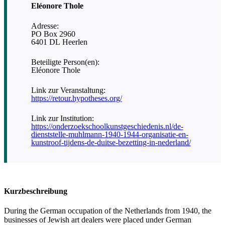
Eléonore Thole
Adresse:
PO Box 2960
6401 DL Heerlen
Beteiligte Person(en):
Eléonore Thole
Link zur Veranstaltung:
https://retour.hypotheses.org/
Link zur Institution:
https://onderzoekschoolkunstgeschiedenis.nl/de-
dienststelle-muhlmann-1940-1944-organisatie-en-
kunstroof-tijdens-de-duitse-bezetting-in-nederland/
Kurzbeschreibung
During the German occupation of the Netherlands from 1940, the
businesses of Jewish art dealers were placed under German