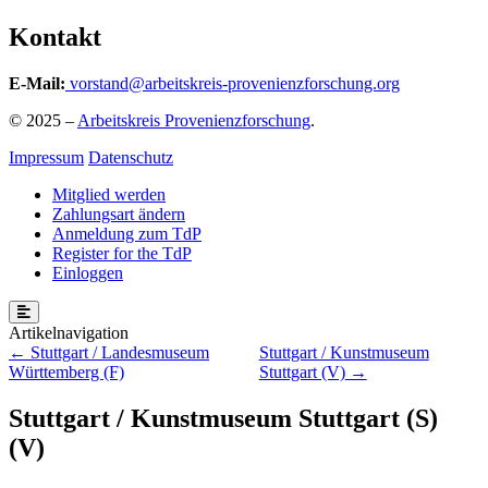
Kontakt
E-Mail:
vorstand@arbeitskreis-provenienzforschung.org
© 2025 –
Arbeitskreis Provenienzforschung
.
Impressum
Datenschutz
Mitglied werden
Zahlungsart ändern
Anmeldung zum TdP
Register for the TdP
Einloggen
Beitragsnavigation
Stuttgart / Landesmuseum
Stuttgart / Kunstmuseum
Württemberg (F)
Stuttgart (V)
Stuttgart / Kunstmuseum Stuttgart (S)
(V)