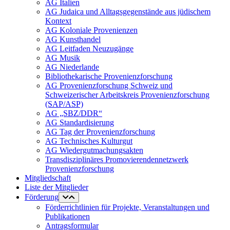
AG Italien
AG Judaica und Alltagsgegenstände aus jüdischem
Kontext
AG Koloniale Provenienzen
AG Kunsthandel
AG Leitfaden Neuzugänge
AG Musik
AG Niederlande
Bibliothekarische Provenienzforschung
AG Provenienzforschung Schweiz und
Schweizerischer Arbeitskreis Provenienzforschung
(SAP/ASP)
AG „SBZ/DDR“
AG Standardisierung
AG Tag der Provenienzforschung
AG Technisches Kulturgut
AG Wiedergutmachungsakten
Transdisziplinäres Promovierendennetzwerk
Provenienzforschung
Mitgliedschaft
Liste der Mitglieder
Förderung
Förderrichtlinien für Projekte, Veranstaltungen und
Publikationen
Antragsformular