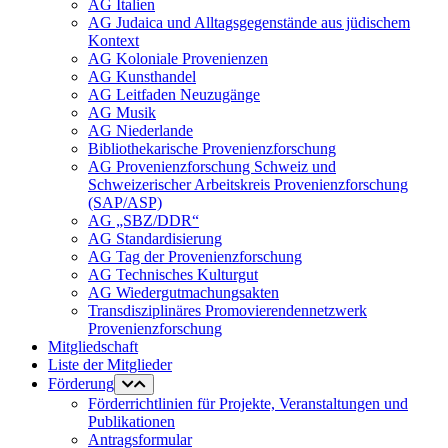
AG Italien
AG Judaica und Alltagsgegenstände aus jüdischem
Kontext
AG Koloniale Provenienzen
AG Kunsthandel
AG Leitfaden Neuzugänge
AG Musik
AG Niederlande
Bibliothekarische Provenienzforschung
AG Provenienzforschung Schweiz und
Schweizerischer Arbeitskreis Provenienzforschung
(SAP/ASP)
AG „SBZ/DDR“
AG Standardisierung
AG Tag der Provenienzforschung
AG Technisches Kulturgut
AG Wiedergutmachungsakten
Transdisziplinäres Promovierendennetzwerk
Provenienzforschung
Mitgliedschaft
Liste der Mitglieder
Förderung
Förderrichtlinien für Projekte, Veranstaltungen und
Publikationen
Antragsformular