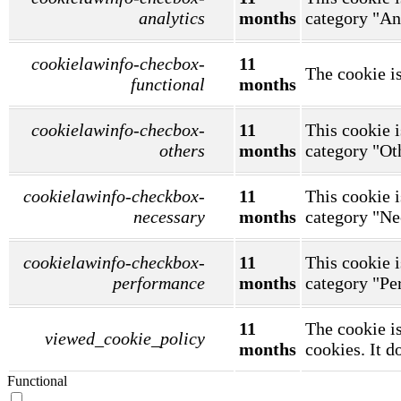
analytics
months
category "An
cookielawinfo-checbox-
11
The cookie is
functional
months
cookielawinfo-checbox-
11
This cookie i
others
months
category "Ot
cookielawinfo-checkbox-
11
This cookie i
necessary
months
category "Ne
cookielawinfo-checkbox-
11
This cookie i
performance
months
category "Pe
11
The cookie is
viewed_cookie_policy
months
cookies. It d
Functional