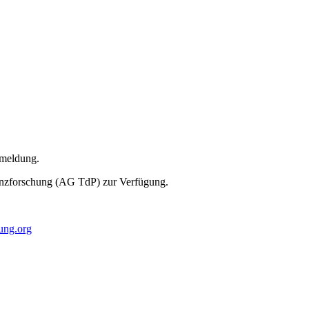
nmeldung.
ienzforschung (AG TdP) zur Verfügung.
ung.org