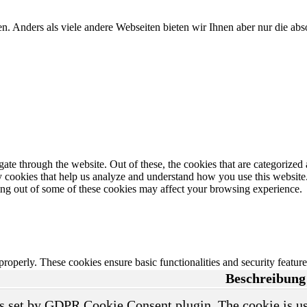
n. Anders als viele andere Webseiten bieten wir Ihnen aber nur die a
e through the website. Out of these, the cookies that are categorized a
rty cookies that help us analyze and understand how you use this websit
ting out of some of these cookies may affect your browsing experience.
 properly. These cookies ensure basic functionalities and security featu
Beschreibung
s set by GDPR Cookie Consent plugin. The cookie is use