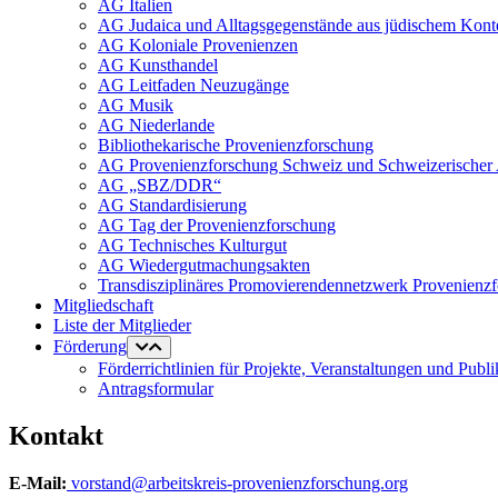
AG Italien
AG Judaica und Alltagsgegenstände aus jüdischem Kont
AG Koloniale Provenienzen
AG Kunsthandel
AG Leitfaden Neuzugänge
AG Musik
AG Niederlande
Bibliothekarische Provenienzforschung
AG Provenienzforschung Schweiz und Schweizerischer 
AG „SBZ/DDR“
AG Standardisierung
AG Tag der Provenienzforschung
AG Technisches Kulturgut
AG Wiedergutmachungsakten
Transdisziplinäres Promovierendennetzwerk Provenienz
Mitgliedschaft
Liste der Mitglieder
Förderung
Förderrichtlinien für Projekte, Veranstaltungen und Publ
Antragsformular
Kontakt
E-Mail:
vorstand@arbeitskreis-provenienzforschung.org