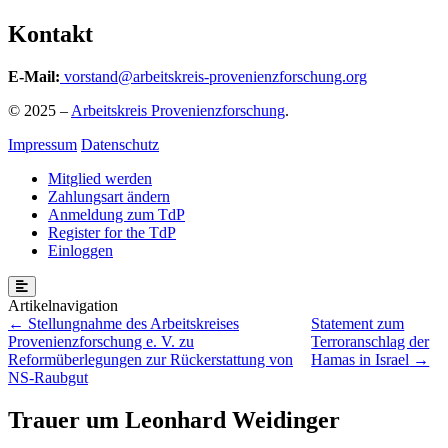
Kontakt
E-Mail:
vorstand@arbeitskreis-provenienzforschung.org
© 2025 –
Arbeitskreis Provenienzforschung
.
Impressum
Datenschutz
Mitglied werden
Zahlungsart ändern
Anmeldung zum TdP
Register for the TdP
Einloggen
Beitragsnavigation
Stellungnahme des Arbeitskreises
Statement zum
Provenienzforschung e. V. zu
Terroranschlag der
Reformüberlegungen zur Rückerstattung von
Hamas in Israel
NS-Raubgut
Trauer um Leonhard Weidinger