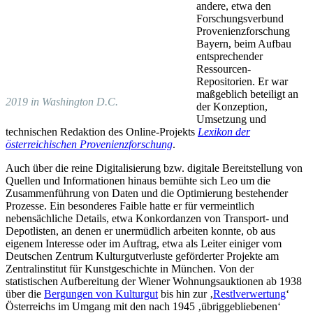
andere, etwa den
Forschungsverbund
Provenienzforschung
Bayern, beim Aufbau
entsprechender
Ressourcen-
Repositorien. Er war
maßgeblich beteiligt an
2019 in Washington
D.C.
der Konzeption,
Umsetzung und
technischen Redaktion des Online-Projekts
Lexikon der
österreichischen Provenienzforschung
.
Auch über die reine Digitalisierung bzw. digitale Bereitstellung von
Quellen und Informationen hinaus bemühte sich Leo um die
Zusammenführung von Daten und die Optimierung bestehender
Prozesse. Ein besonderes Faible hatte er für vermeintlich
nebensächliche Details, etwa Konkordanzen von Transport- und
Depotlisten, an denen er unermüdlich arbeiten konnte, ob aus
eigenem Interesse oder im Auftrag, etwa als Leiter einiger vom
Deutschen Zentrum Kulturgutverluste geförderter Projekte am
Zentralinstitut für Kunstgeschichte in München. Von der
statistischen Aufbereitung der Wiener Wohnungsauktionen ab 1938
über die
Bergungen von Kulturgut
bis hin zur ‚
Restlverwertung
‘
Österreichs im Umgang mit den nach 1945 ‚übriggebliebenen‘