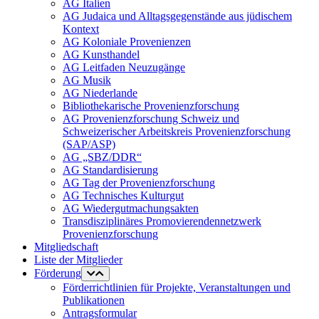
AG Italien
AG Judaica und Alltagsgegenstände aus jüdischem
Kontext
AG Koloniale Provenienzen
AG Kunsthandel
AG Leitfaden Neuzugänge
AG Musik
AG Niederlande
Bibliothekarische Provenienzforschung
AG Provenienzforschung Schweiz und
Schweizerischer Arbeitskreis Provenienzforschung
(SAP/ASP)
AG „SBZ/DDR“
AG Standardisierung
AG Tag der Provenienzforschung
AG Technisches Kulturgut
AG Wiedergutmachungsakten
Transdisziplinäres Promovierendennetzwerk
Provenienzforschung
Mitgliedschaft
Liste der Mitglieder
Förderung
Förderrichtlinien für Projekte, Veranstaltungen und
Publikationen
Antragsformular