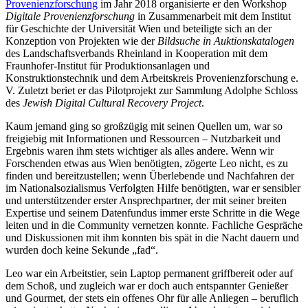
Provenienzforschung
im Jahr 2018 organisierte er den Workshop
Digitale Provenienzforschung
in Zusammenarbeit mit dem Institut
für Geschichte der Universität Wien und beteiligte sich an der
Konzeption von Projekten wie der
Bildsuche in Auktionskatalogen
des Landschaftsverbands Rheinland in Kooperation mit dem
Fraunhofer-Institut für Produktionsanlagen und
Konstruktionstechnik und dem Arbeitskreis Provenienzforschung e.
V. Zuletzt beriet er das Pilotprojekt zur Sammlung Adolphe Schloss
des
Jewish Digital Cultural Recovery Project
.
Kaum jemand ging so großzügig mit seinen Quellen um, war so
freigiebig mit Informationen und Ressourcen – Nutzbarkeit und
Ergebnis waren ihm stets wichtiger als alles andere. Wenn wir
Forschenden etwas aus Wien benötigten, zögerte Leo nicht, es zu
finden und bereitzustellen; wenn Überlebende und Nachfahren der
im Nationalsozialismus Verfolgten Hilfe benötigten, war er sensibler
und unterstützender erster Ansprechpartner, der mit seiner breiten
Expertise und seinem Datenfundus immer erste Schritte in die Wege
leiten und in die Community vernetzen konnte. Fachliche Gespräche
und Diskussionen mit ihm konnten bis spät in die Nacht dauern und
wurden doch keine Sekunde „fad“.
Leo war ein Arbeitstier, sein Laptop permanent griffbereit oder auf
dem Schoß, und zugleich war er doch auch entspannter Genießer
und Gourmet, der stets ein offenes Ohr für alle Anliegen – beruflich