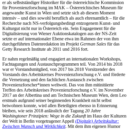
er als selbstständiger Historiker für die österreichische Kommission
für Provenienzforschung im MAK – Österreichisches Museum für
angewandte Kunst in Wien und setzte sich ab diesem Moment
intensiv – und dies sowohl beruflich als auch ehrenamtlich – für die
Recherche nach NS-verfolgungsbedingt entzogenem Kunst- und
Kulturgut nicht nur in Österreich ein. Sein Engagement für die
Digitalisierung von Wiener Auktionskatalogen aus der NS-Zeit
setzte er auf internationaler Ebene etwa im Rahmen der von ihm
durchgeführten Datenredaktion im Projekt
German Sales
für das
Getty Research Institute ab 2011 und 2016 fort.
Er nahm regelmäßig und engagiert an internationalen Workshops,
Fachtagungen und Austauschprogrammen teil. Von 2014 bis 2018
war er Vorstandsmitglied, von 2017 bis 2018 Vorsitzender des
Vorstands des Arbeitskreises Provenienzforschung e.V. und förderte
die Vernetzung und den fachlichen Austausch zwischen
Provenienzforscher*innen weltweit. Das von ihm mitinitiierte
Treffen des Arbeitskreises Provenienzforschung e.V. im November
2017 an der Albertina und am Technischen Museum Wien, dem Leo
erstmals aufgrund seiner beginnenden Krankheit nicht selbst
beiwohnen konnte, wird allen Beteiligten ebenso in Erinnerung
bleiben, wie sein 2018 anlässlich der Tagung
20 Jahre
Washingtoner Prinzipien: Wege in die Zukunft
im Haus der Kulturen
der Welt in Berlin vorgetragener Appell
(Digitale) Arbeitskultur:
Zwischen Wunsch und Wirklichkeit
. Mit dem ihm eigenen Humor