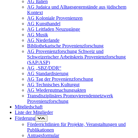
AG Italien
AG Judaica und Alltagsgegenstände aus jüdischem
Kontext
AG Koloniale Provenienzen
AG Kunsthandel
AG Leitfaden Neuzugänge
AG Musik
AG Niederlande
Bibliothekarische Provenienzforschung
AG Provenienzforschung Schweiz und
Schweizerischer Arbeitskreis Provenienzforschung
(SAP/ASP)
AG „SBZ/DDR“
AG Standardisierung
AG Tag der Provenienzforschung
AG Technisches Kulturgut
AG Wiedergutmachungsakten
Transdisziplinäres Promovierendennetzwerk
Provenienzforschung
Mitgliedschaft
Liste der Mitglieder
Förderung
Förderrichtlinien für Projekte, Veranstaltungen und
Publikationen
Antragsformular