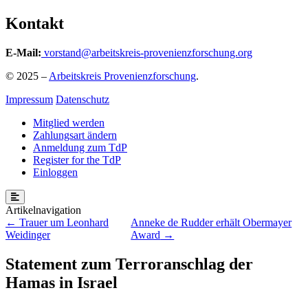
Kontakt
E-Mail:
vorstand@arbeitskreis-provenienzforschung.org
© 2025 –
Arbeitskreis Provenienzforschung
.
Impressum
Datenschutz
Mitglied werden
Zahlungsart ändern
Anmeldung zum TdP
Register for the TdP
Einloggen
Beitragsnavigation
Trauer um Leonhard
Anneke de Rudder erhält Obermayer
Weidinger
Award
Statement zum Terroranschlag der
Hamas in Israel