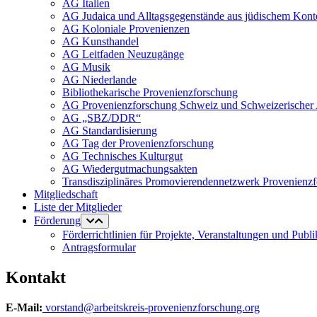
AG Italien
AG Judaica und Alltagsgegenstände aus jüdischem Kont
AG Koloniale Provenienzen
AG Kunsthandel
AG Leitfaden Neuzugänge
AG Musik
AG Niederlande
Bibliothekarische Provenienzforschung
AG Provenienzforschung Schweiz und Schweizerischer 
AG „SBZ/DDR“
AG Standardisierung
AG Tag der Provenienzforschung
AG Technisches Kulturgut
AG Wiedergutmachungsakten
Transdisziplinäres Promovierendennetzwerk Provenienz
Mitgliedschaft
Liste der Mitglieder
Förderung
Förderrichtlinien für Projekte, Veranstaltungen und Publ
Antragsformular
Kontakt
E-Mail:
vorstand@arbeitskreis-provenienzforschung.org