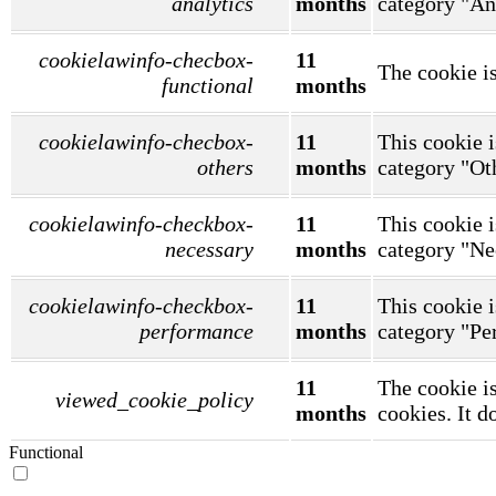
analytics
months
category "An
cookielawinfo-checbox-
11
The cookie is
functional
months
cookielawinfo-checbox-
11
This cookie i
others
months
category "Ot
cookielawinfo-checkbox-
11
This cookie i
necessary
months
category "Ne
cookielawinfo-checkbox-
11
This cookie i
performance
months
category "Pe
11
The cookie is
viewed_cookie_policy
months
cookies. It d
Functional