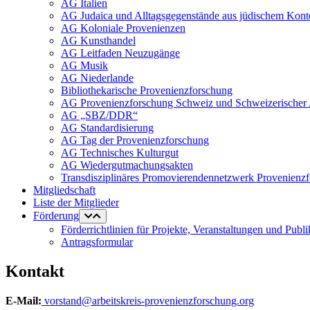
AG Italien
AG Judaica und Alltagsgegenstände aus jüdischem Kont
AG Koloniale Provenienzen
AG Kunsthandel
AG Leitfaden Neuzugänge
AG Musik
AG Niederlande
Bibliothekarische Provenienzforschung
AG Provenienzforschung Schweiz und Schweizerischer 
AG „SBZ/DDR“
AG Standardisierung
AG Tag der Provenienzforschung
AG Technisches Kulturgut
AG Wiedergutmachungsakten
Transdisziplinäres Promovierendennetzwerk Provenienz
Mitgliedschaft
Liste der Mitglieder
Förderung
Förderrichtlinien für Projekte, Veranstaltungen und Publ
Antragsformular
Kontakt
E-Mail:
vorstand@arbeitskreis-provenienzforschung.org